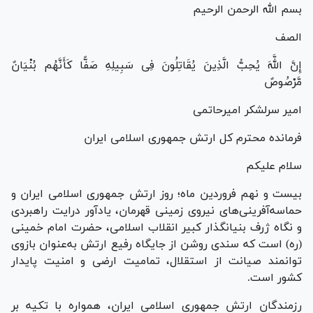
بسم الله الرحمن الرحیم
الصف
إِنَّ اللَّهَ یُحِبُّ الَّذِینَ یُقَاتِلُونَ فِی سَبِیلِهِ صَفًّا کَأَنَّهُم بُنْیَانٌ
مَّرْصُوصٌ
امیر سرلشکر امیرحاتمی
فرمانده محترم کل ارتش جمهوری اسلامی ایران
سلام علیکم
بیست و نهم فروردین ماه؛ روز ارتش جمهوری اسلامی ایران و
حماسه‌آفرینی‌های نیروی زمینی قهرمان، یادآور درایت راهبردی
و نگاه ژرف بنیانگذار کبیر انقلاب اسلامی، حضرت امام خمینی
(ره) است که سندی روشن از جایگاه رفیع ارتش به‌عنوان بازوی
توانمند صیانت از استقلال، تمامیت ارضی و امنیت پایدار
کشور است.
رزمندگان ارتش جمهوری اسلامی ایران، همواره با تکیه بر