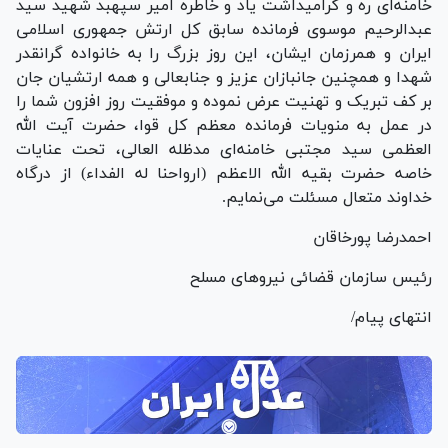
خامنه‌ای ره و گرامیداشت یاد و خاطره امیر سپهبد شهید سید
عبدالرحیم موسوی فرمانده سابق کل ارتش جمهوری اسلامی
ایران و همرزمان ایشان، این روز بزرگ را به خانواده گرانقدر
شهدا و همچنین جانبازان عزیز و جنابعالی و همه ارتشیان جان
بر کف تبریک و تهنیت عرض نموده و موفقیت روز افزون شما را
در عمل به منویات فرمانده معظم کل قوا، حضرت آیت الله
العظمی سید مجتبی خامنه‌ای مدظله العالی، تحت عنایات
خاصه حضرت بقیه الله الاعظم (ارواحنا له الفداء) از درگاه
خداوند متعال مسئلت می‌نمایم.
احمدرضا پورخاقان
رئیس سازمان قضائی نیرو‌های مسلح
انتهای پیام/