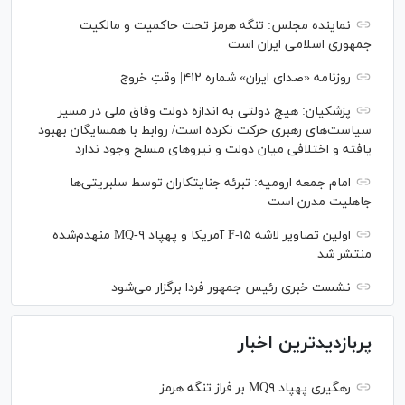
نماینده مجلس: تنگه هرمز تحت حاکمیت و مالکیت
جمهوری اسلامی ایران است
روزنامه «صدای ایران» شماره ۴۱۲| وقتِ خروج
پزشکیان: هیچ دولتی به اندازه دولت وفاق ملی در مسیر
سیاست‌های رهبری حرکت نکرده است/ روابط با همسایگان بهبود
یافته و اختلافی میان دولت و نیروهای مسلح وجود ندارد
امام جمعه ارومیه: تبرئه جنایتکاران توسط سلبریتی‌ها
جاهلیت مدرن است
اولین تصاویر لاشه F-۱۵ آمریکا و پهپاد MQ-۹ منهدم‌شده
منتشر شد
نشست خبری رئیس‌ جمهور فردا برگزار می‌شود
پربازدیدترین اخبار
رهگیری پهپاد MQ۹ بر فراز تنگه هرمز