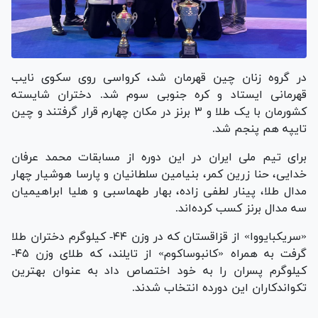
در گروه زنان چین قهرمان شد، کرواسی روی سکوی نایب
قهرمانی ایستاد و کره جنوبی سوم شد. دختران شایسته
کشورمان با یک طلا و ۳ برنز در مکان چهارم قرار گرفتند و چین
تایپه هم پنجم شد.
برای تیم ملی ایران در این دوره از مسابقات محمد عرفان
خدایی، حنا زرین کمر، بنیامین سلطانیان و پارسا هوشیار چهار
مدال طلا، پینار لطفی زاده، بهار طهماسبی و هلیا ابراهیمیان
سه مدال برنز کسب کرده‌اند.
«سریکبایووا» از قزاقستان که در وزن ۴۴- کیلوگرم دختران طلا
گرفت به همراه «کانبوساکوم» از تایلند، که طلای وزن ۴۵-
کیلوگرم پسران را به خود اختصاص داد به عنوان بهترین
تکواندکاران این دورده انتخاب شدند.