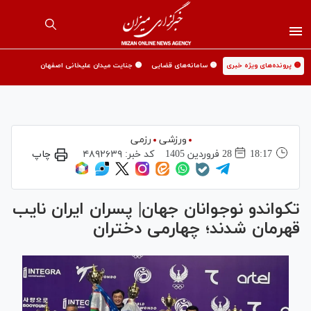
🟡 پرونده‌های ویژه خبری
🟡 سامانه‌های قضایی
🟡 جنایت میدان علیخانی اصفهان
ورزشی
رزمی
18:17
28 فروردين 1405
کد خبر:
۴۸۹۲۶۳۹
چاپ
تکواندو نوجوانان جهان| پسران ایران نایب
قهرمان شدند؛ چهارمی دختران