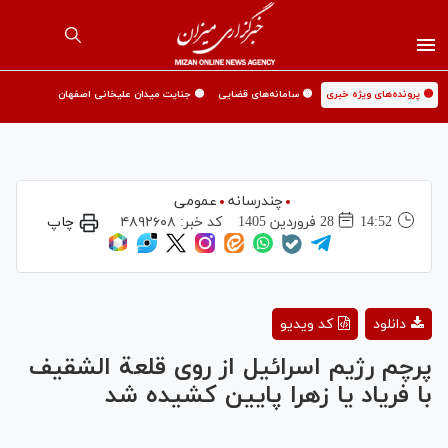
🟡 پرونده‌های ویژه خبری
🟡 سامانه‌های قضایی
🟡 جنایت میدان علیخانی اصفهان
چندرسانه
عمومی
14:52
28 فروردين 1405
کد خبر:
۴۸۹۲۶۰۸
چاپ
Play
دانلود
کد ویدیو
Video
پرچم رژیم اسرائیل از روی قلعة الشقيف
با فریاد يا زهرا پایین کشیده شد