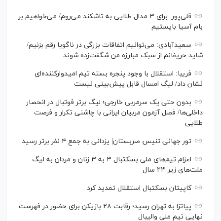
قلی‌پور: برای ۳ مدال طلایی به تاشکند می‌روم/ می‌خواهیم بر
بام آسیا بایستیم
سعیدآبادی: می‌توانیم اتفاقات بزرگی در ناگویا رقم بزنیم/
شاید حریفانم از سبک مبارزه من شگفت‌زده شوند
فریبا: استقلال با وجود پنجره بسته تیم امیدوارکننده‌ای
نشان داد/ لیگ امسال قابل پیش‌بینی نیست
بدون حتی یک سرمربی خارجی؛ لیگ برتر فوتبال در انحصار
داخلی‌ها/ فصل آزمون مربیان ایرانی با چاشنی تکرار و فرصت
طلایی
تور جهانی تنیس صربستان| یزدانی به جمع ۴ نفر برتر رسید
اعزام تیم‌های ملی بسکتبال ۳ به ۳ زنان و مردان به لیگ
ملت‌های زیر ۲۳ سال
کاپیتان بسکتبال استقلال تمدید کرد
پیاتزا به تهران رسید؛ رقابت ۲۸ بازیکن برای حضور در فهرست
نهایی تیم ملی والیبال