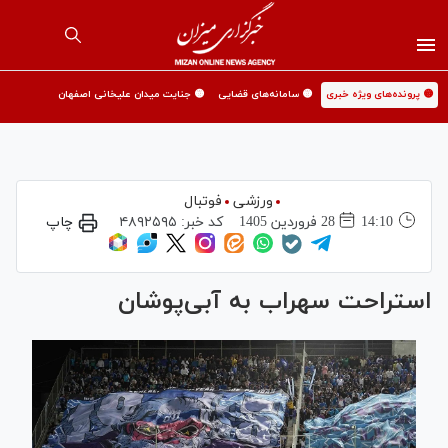
🟡 پرونده‌های ویژه خبری
🟡 سامانه‌های قضایی
🟡 جنایت میدان علیخانی اصفهان
ورزشی
فوتبال
14:10
28 فروردين 1405
کد خبر:
۴۸۹۲۵۹۵
چاپ
استراحت سهراب به آبی‌پوشان