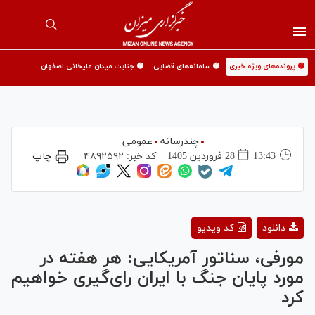
🟡 پرونده‌های ویژه خبری
🟡 سامانه‌های قضایی
🟡 جنایت میدان علیخانی اصفهان
چندرسانه
عمومی
13:43
28 فروردين 1405
کد خبر:
۴۸۹۲۵۹۲
چاپ
Play
دانلود
کد ویدیو
Video
مورفی، سناتور آمریکایی: هر هفته در
مورد پایان جنگ با ایران رای‌گیری خواهیم
کرد