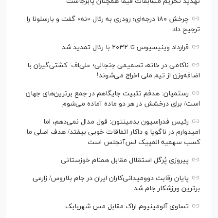
تهدید تحریم مسابقات فیفا همچنان پابرجاست
چرخش ۱۸۰ درجه‌ای؛ رودری به رئال «نه» گفت و بارسلونا را
ترجیح داد
قرارداد وینیسیوس تا ۲۰۳۲ با رئال‌ تمدید شد
ناکامی در خانه، تصمیمی جنجالی؛ علی‌اف: کشتی‌گیران با
اضافه‌وزن از تیم ملی اخراج می‌شوند!
رستمیان: هدفم تثبیت جایگاهم در جمع برترین‌های جهان
است/ برای درخشش در هر دو ماده آماده می‌شوم
رئیس فدراسیون بدمینتون: قول مدال نمی‌دهم، اما
امیدوارم در ناگویا و داکار اتفاقات خوبی بیفتد/ هدف اصلی ما
کسب سهمیه المپیک لس‌آنجلس است
پیروزی پُرگل استقلال مقابل همنام خوزستانی
پایان رقابت دوومیدانی‌کاران ایران در جام بلاروس/ زارعی
برترین ورزشکار جام شد
تساوی آلومینیوم اراک مقابل مس شهربابک