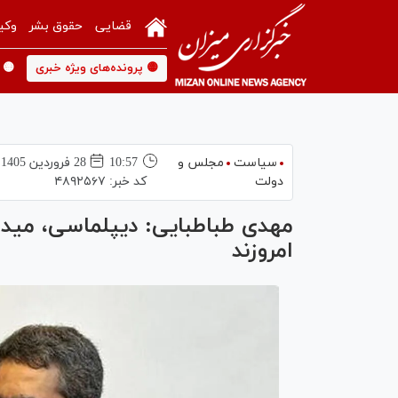
قضایی
حقوق بشر
وکی
🟡 پرونده‌های ویژه خبری
🟡 
سیاست
مجلس و
10:57
28 فروردين 1405
دولت
کد خبر:
۴۸۹۲۵۶۷
مهدی طباطبایی: دیپلماسی، میدان
امروزند