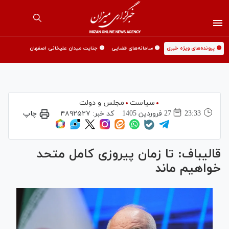
🟡 پرونده‌های ویژه خبری
🟡 سامانه‌های قضایی
🟡 جنایت میدان علیخانی اصفهان
سیاست
مجلس و دولت
23:33
27 فروردين 1405
کد خبر:
۴۸۹۲۵۲۷
چاپ
قالیباف: تا زمان پیروزی کامل متحد
خواهیم ماند