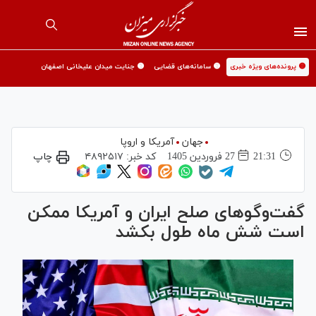
🟡 پرونده‌های ویژه خبری
🟡 سامانه‌های قضایی
🟡 جنایت میدان علیخانی اصفهان
جهان
آمریکا و اروپا
21:31
27 فروردين 1405
کد خبر:
۴۸۹۲۵۱۷
چاپ
گفت‌و‌گو‌های صلح ایران و آمریکا ممکن
است شش ماه طول بکشد