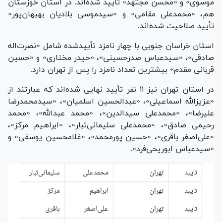
موسوی» و «محسن مجتهد» تأیید شده‌اند. در استان خوزستان
هم، «محمدعلی مقامی» و «سیدموسی بلادیان بهبهان‌پور»
تأیید صلاحیت شده‌اند.
استان خراسان جنوبی با چهار نامزد تأییدشده شامل «نصرت‌اله
صادقی»، «سیدعباس صدرحسینی»، «حیدر مختاری» و «حسین
قربانی مقدم» بیشترین تعداد نامزد را پس از تهران دارد.
در استان تهران نیز ۱۱ نفر تأیید نهایی شده‌اند که عبارتند از
«عزیزالله اسماعیلی»، «عبدالحسین اسلمیان»، «سیدمحمدرضا
علیرضا»، «محمدعلی سیدالدین»، «محمد عبدالله»، «محمد
رحیمی صادق»، «محمدعلی سلیمانی‌تبار»، «ابراهیم مرکز»،
«علی‌اصغر باقری»، «حسین پورمحمد»، «غلامحسین یوسفی» و
«سیدعباس ابوریحی‌فرد».