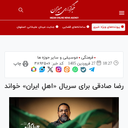
🟡 پرونده‌های ویژه خبری
🟡 سامانه‌های قضایی
🟡 جنایت میدان علیخانی اصفهان
فرهنگی
موسیقی و سایر حوزه ها
18:27
27 فروردين 1405
کد خبر:
۴۸۹۲۵۰۶
چاپ
رضا صادقی برای سریال «اهلِ ایران» خواند