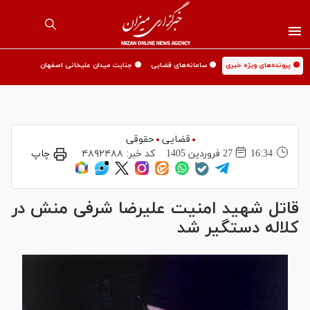
🟡 پرونده‌های ویژه خبری
🟡 سامانه‌های قضایی
🟡 جنایت میدان علیخانی اصفهان
قضایی
حقوقی
16:34
27 فروردين 1405
کد خبر:
۴۸۹۲۴۸۸
چاپ
قاتل شهید امنیت علیرضا شرفی منش در
کلاله دستگیر شد