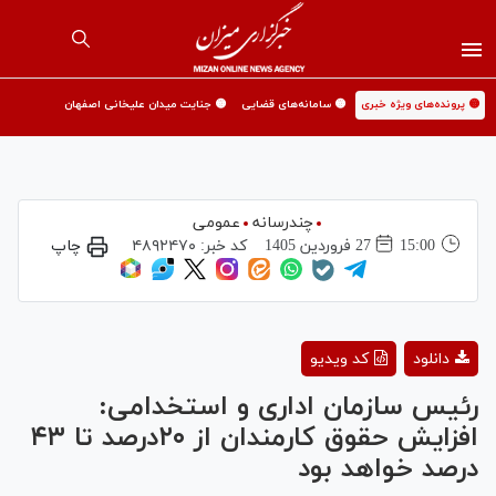
🟡 پرونده‌های ویژه خبری
🟡 سامانه‌های قضایی
🟡 جنایت میدان علیخانی اصفهان
چندرسانه
عمومی
15:00
27 فروردين 1405
کد خبر:
۴۸۹۲۴۷۰
چاپ
Play
دانلود
کد ویدیو
Video
رئیس سازمان اداری و استخدامی:
افزایش حقوق کارمندان از ۲۰درصد تا ۴۳
درصد خواهد بود