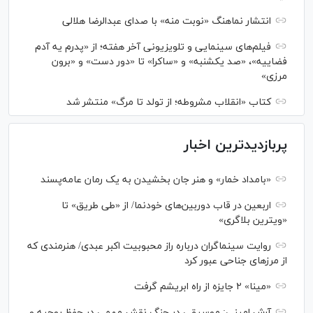
انتشار نماهنگ «نوبت منه» با صدای عبدالرضا هلالی
فیلم‌های سینمایی و تلویزیونی آخر هفته؛ از «پدرم یه آدم
فضاییه»، «صد یکشنبه» و «ساکرا» تا «دور دست» و «برون
مرزی»
کتاب «انقلاب مشروطه؛ از تولد تا مرگ» منتشر شد
پربازدیدترین اخبار
«بامداد خمار» و هنر جان بخشیدن به یک رمان عامه‌پسند
اربعین در قاب دوربین‌های خودنما/ از «طی طریق» تا
«ویترین بلاگری»
روایت سینماگران درباره راز محبوبیت اکبر عبدی/ هنرمندی که
از مرزهای جناحی عبور کرد
«مینا» ۲ جایزه از راه ابریشم گرفت
آرش امینی: موسیقی در جنگ نقش مهمی در حفظ روحیه و