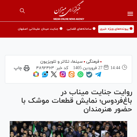
🟡 پرونده‌های ویژه خبری
🟡 سامانه‌های قضایی
🟡 جنایت میدان علیخانی اصفهان
فرهنگی
سینما،‌ تئاتر و تلویزیون
14:44
27 فروردين 1405
کد خبر:
۴۸۹۲۴۶۳
چاپ
روایت جنایت میناب در
باغ‌فردوس؛ نمایش قطعات موشک با
حضور هنرمندان