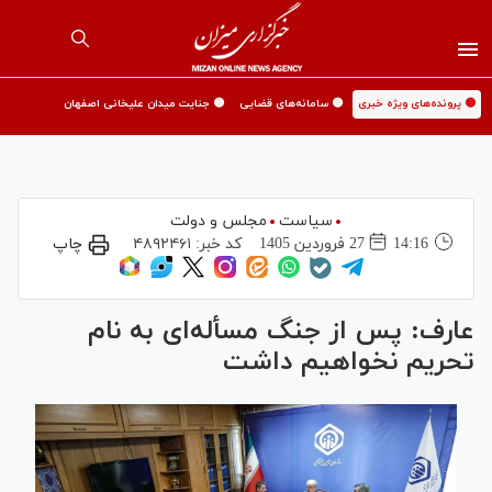
🟡 پرونده‌های ویژه خبری
🟡 سامانه‌های قضایی
🟡 جنایت میدان علیخانی اصفهان
سیاست
مجلس و دولت
14:16
27 فروردين 1405
کد خبر:
۴۸۹۲۴۶۱
چاپ
عارف: پس از جنگ مسأله‌ای به نام
تحریم نخواهیم داشت