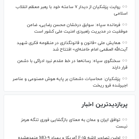
روایت پزشکیان از دیدار ۷ ساعته خود با رهبر معظم انقلاب
اسلامی
فرمانده سپاه: سوابق درخشان محسن رضایی، ضامن
موفقیت در مدیریت راهبردی امنیت ملی کشور است
همایش ملی «قانون و قانونگذاری در منظومه فکری شهید
آیت‌الله العظمی امام خامنه‌ای» افتتاح شد
سخنگوی سپاه: رسانه‌ها در خط مقدم نبرد ادراکی با دشمن
قرار دارند
پزشکیان: محاسبات دشمنان بر پایه هوش مصنوعی و عناصر
اجیرشده فرو ریخت
پربازدیدترین اخبار
توافق ایران و عمان به معنای بازگشایی فوری تنگه هرمز
نیست
اولین تصاویر لاشه F-۱۵ آمریکا و پهپاد MQ-۹ منهدم‌شده