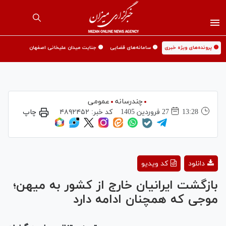
🟡 پرونده‌های ویژه خبری
🟡 سامانه‌های قضایی
🟡 جنایت میدان علیخانی اصفهان
چندرسانه
عمومی
13:28
27 فروردين 1405
کد خبر:
۴۸۹۲۴۵۲
چاپ
Play
دانلود
کد ویدیو
Video
بازگشت ایرانیان خارج از کشور به میهن؛
موجی که همچنان ادامه دارد