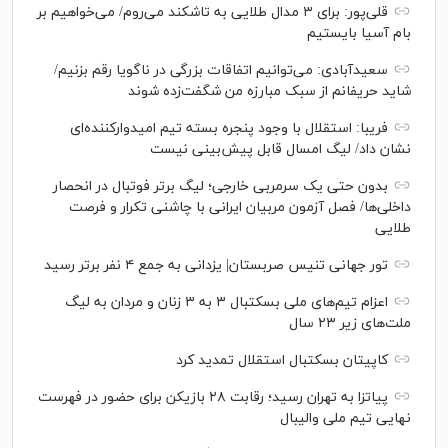
قلی‌پور: برای ۳ مدال طلایی به تاشکند می‌روم/ می‌خواهیم بر
بام آسیا بایستیم
سعیدآبادی: می‌توانیم اتفاقات بزرگی در ناگویا رقم بزنیم/
شاید حریفانم از سبک مبارزه من شگفت‌زده شوند
فریبا: استقلال با وجود پنجره بسته تیم امیدوارکننده‌ای
نشان داد/ لیگ امسال قابل پیش‌بینی نیست
بدون حتی یک سرمربی خارجی؛ لیگ برتر فوتبال در انحصار
داخلی‌ها/ فصل آزمون مربیان ایرانی با چاشنی تکرار و فرصت
طلایی
تور جهانی تنیس صربستان| یزدانی به جمع ۴ نفر برتر رسید
اعزام تیم‌های ملی بسکتبال ۳ به ۳ زنان و مردان به لیگ
ملت‌های زیر ۲۳ سال
کاپیتان بسکتبال استقلال تمدید کرد
پیاتزا به تهران رسید؛ رقابت ۲۸ بازیکن برای حضور در فهرست
نهایی تیم ملی والیبال