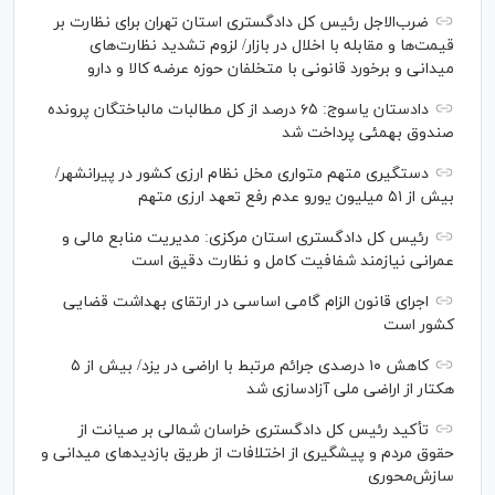
ضرب‌الاجل رئیس کل دادگستری استان تهران برای نظارت بر
قیمت‌ها و مقابله با اخلال در بازار/ لزوم تشدید نظارت‌های
میدانی و برخورد قانونی با متخلفان حوزه عرضه کالا و دارو
دادستان یاسوج: ۶۵ درصد از کل مطالبات مالباختگان پرونده
صندوق بهمئی پرداخت شد
دستگیری متهم متواری مخل نظام ارزی کشور در پیرانشهر/
بیش از ۵۱ میلیون یورو عدم رفع تعهد ارزی متهم
رئیس کل دادگستری استان مرکزی: مدیریت منابع مالی و
عمرانی نیازمند شفافیت کامل و نظارت دقیق است
اجرای قانون الزام گامی اساسی در ارتقای بهداشت قضایی
کشور است
کاهش ۱۰ درصدی جرائم مرتبط با اراضی در یزد/ بیش از ۵
هکتار از اراضی ملی آزادسازی شد
تأکید رئیس کل دادگستری خراسان شمالی بر صیانت از
حقوق مردم و پیشگیری از اختلافات از طریق بازدید‌های میدانی و
سازش‌محوری