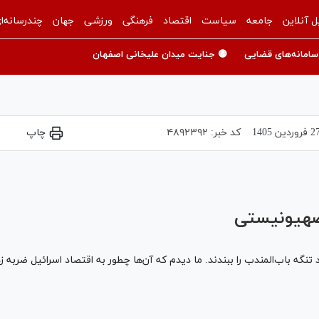
ل آنلاین
جامعه
سیاست
اقتصاد
فرهنگی
ورزشی
جهان
چندرسانه‌ا
سامانه‌های قضایی
🟡 جنایت میدان علیخانی اصفهان
فروردين 1405
کد خبر:
۴۸۹۲۳۹۲
چاپ
Play
Video
صهیونیستی
 تنگه باب‌المندب را ببندند. ما دیدم که آن‌ها چطور به اقتصاد اسرائیل ضربه 