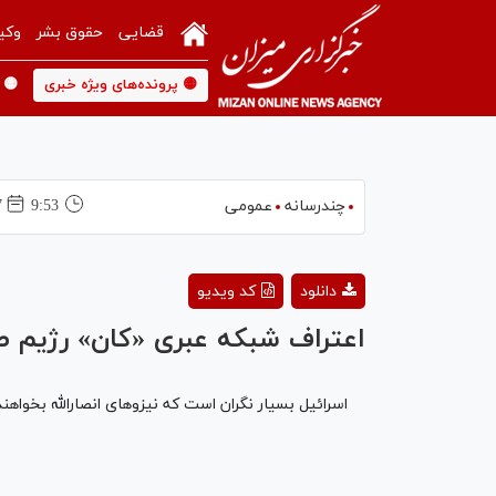
قضایی
حقوق بشر
وکی
🟡 پرونده‌های ویژه خبری
🟡 
چندرسانه
عمومی
9:53
27 
دانلود
کد ویدیو
اعتراف شبکه عبری «کان» رژیم 
اسرائیل بسیار نگران است که نیزوهای انصارالله بخواهند