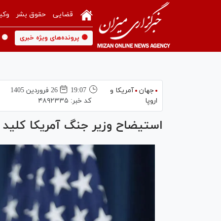
قضایی
حقوق بشر
وکی
🟡 پرونده‌های ویژه خبری
🟡 
جهان
آمریکا و
19:07
26 فروردين 1405
اروپا
کد خبر:
۴۸۹۲۳۳۵
استیضاح وزیر جنگ آمریکا کلید 