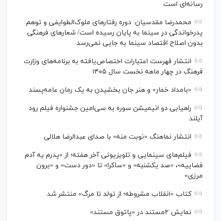
رسانه‌ای است
محمدرضا مقدسیان: دوره رفتارهای ملوک‌الطوایفی و توهم
پدرخواندگی در سینما به پایان رسیده است/ شعارهای فرهنگی
بدون اصلاح اقتصاد سینما به جایی نمی‌رسد
انتشار فهرست اعتبارات اختصاص‌یافته به برنامه‌های وزارت
فرهنگ در چهار ماهه نخست سال ۱۴۰۵
«بامداد خمار» و هنر جان بخشیدن به یک رمان عامه‌پسند
راهیابی دو انیمیشن سوره به سی‌امین جشنواره فیلم رود
آیلند
انتشار نماهنگ «نوبت منه» با صدای عبدالرضا هلالی
فیلم‌های سینمایی و تلویزیونی آخر هفته؛ از «پدرم یه آدم
فضاییه»، «صد یکشنبه» و «ساکرا» تا «دور دست» و «برون
مرزی»
کتاب «انقلاب مشروطه؛ از تولد تا مرگ» منتشر شد
نمایش ۲مستند در «پاتوق مستند»