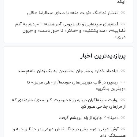
آیلند
انتشار نماهنگ «نوبت منه» با صدای عبدالرضا هلالی
فیلم‌های سینمایی و تلویزیونی آخر هفته؛ از «پدرم یه آدم
فضاییه»، «صد یکشنبه» و «ساکرا» تا «دور دست» و «برون
مرزی»
پربازدیدترین اخبار
«بامداد خمار» و هنر جان بخشیدن به یک رمان عامه‌پسند
اربعین در قاب دوربین‌های خودنما/ از «طی طریق» تا
«ویترین بلاگری»
روایت سینماگران درباره راز محبوبیت اکبر عبدی/ هنرمندی که
از مرزهای جناحی عبور کرد
«مینا» ۲ جایزه از راه ابریشم گرفت
آرش امینی: موسیقی در جنگ نقش مهمی در حفظ روحیه و
همبستگی دارد