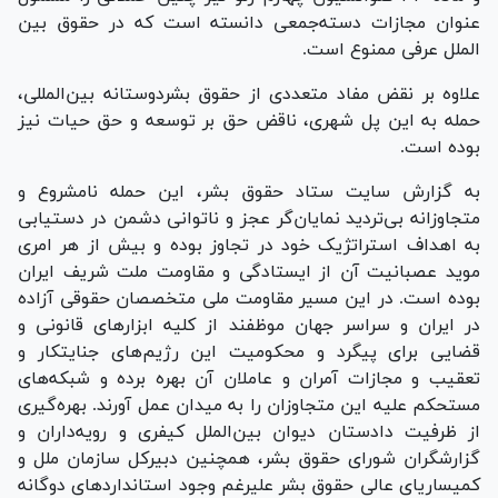
عنوان مجازات دسته‌­جمعی دانسته است که در حقوق بین­‌
الملل عرفی ممنوع است.
علاوه بر نقض مفاد متعددی از حقوق بشردوستانه بین­‌المللی،
حمله به این پل شهری، ناقض حق بر توسعه و حق حیات نیز
بوده است.
به گزارش سایت ستاد حقوق بشر، این حمله نامشروع و
متجاوزانه بی­‌تردید نمایان‌گر عجز و ناتوانی دشمن در دستیابی
به اهداف استراتژیک خود در تجاوز بوده و بیش از هر امری
موید عصبانیت آن از ایستادگی و مقاومت ملت شریف ایران
بوده است. در این مسیر مقاومت ملی متخصصان حقوقی آزاده
در ایران و سراسر جهان موظفند از کلیه ابزار‌های قانونی و
قضایی برای پیگرد و محکومیت این رژیم‌­های جنایتکار و
تعقیب و مجازات آمران و عاملان آن بهره برده و شبکه‌ه­ای
مستحکم علیه این متجاوزان را به میدان عمل آورند. بهره‌­گیری
از ظرفیت دادستان دیوان بین­‌الملل کیفری و رویه‌­داران و
گزارشگران شورای حقوق بشر، همچنین دبیرکل سازمان ملل و
کمیساریای عالی حقوق بشر علی­رغم وجود استاندارد‌های دوگانه