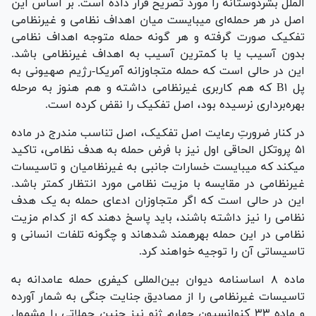
الملل بشردوستانه را مورد تصریح قرار داده است. بر اساس این
اصل در هر حمله‌­ای می­بایست میان اهداف نظامی و غیرنظامی
تفکیک صورت گرفته و هر گونه حمله متوجه اهداف نظامی
بدون آسیب یا با کمترین آسیب به اهداف غیرنظامی باشد.
این در حالی است که حمله متجاوزانه آمریکا-رژیم صهیونی به
پل B۱ که هم کاربری غیرنظامی داشته و هم هنوز به مرحله
بهره‌­برداری نرسیده بود، اصل تفکیک را نقض کرده است.
در کنار ضرورتِ رعایت اصل تفکیک، اصل تناسب مندرج در ماده
۵۱ پروتکل الحاقی اول نیز با فرض حمله به هدف نظامی، تاکید
می­کند که می­بایست خسارات جانبی به غیرنظامیان و تاسیسات
غیرنظامی در مقایسه با مزیت نظامی مورد انتظار کمتر باشد.
این در حالی است که اگر متجاوزان ادعای حمله به یک هدف
نظامی را نیز داشته باشند، باید پاسخ دهند که از کدام مزیت
نظامی در این حمله بهره­مند شده­اند و چگونه تلفات انسانی و
تاسیساتی آن را توجیه خواهند کرد.
ماده ۸ اساسنامه دیوان بین‌­المللی کیفری حمله عامدانه به
تاسیسات غیرنظامی را از مصادیق جنایت جنگی به شمار آورده
و ماده ۳۳ کنوانسیون چهارم ژنو نیز چنین حملاتی را مشمول