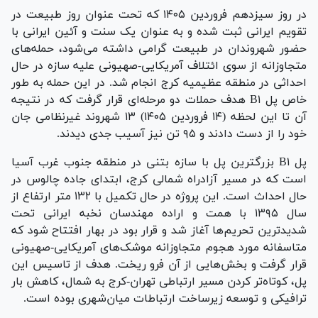
در روز سیزدهم فروردین ۱۴۰۵ که تحت عنوان روز طبیعت در
تقویم ایرانی ثبت شده و به عنوان یک سنت و آئین ایرانی با
حضور شهروندان در طبیعت گرامی داشته می­‌شود، حمله‌ه­ای
متجاوزانه از سوی ائتلاف آمریکایی-صهیونی علیه سازه در حال
احداثی در منطقه عظیمیه کرج انجام شد. در این حمله به طور
خاص پل B۱ هدف حملات دو مرحله‌­ای قرار گرفت که در نتیجه
آن تا این لحظه (۱۴ فروردین ۱۴۰۵) ۱۳ شهروند غیرنظامی جان
خود را از دست دادند و ۹۵ تن نیز آسیب جدی دیدند.
پل B۱ بزرگترین پل با سازه بتنی در منطقه جنوب غرب آسیا
است که در مسیر آزادراه شمالی کرج، ابتدای جاده چالوس در
حال احداث است. این پروژه در حال تکمیل با ۱۳۲ متر ارتفاع از
سال ۱۳۹۵ با همت و اراده مهندسان نخبه ایرانی تحت
شدیدترین تحریم­‌ها آغاز شد و قرار بود در بهار افتتاح شود که
متاسفانه مورد هجوم متجاوزانه موشک­‌های آمریکایی-صهیونی
قرار گرفت و بخش­‌هایی از آن فرو ریخت. هدف از تاسیس این
پل، کوتاه‌­تر کردن مسیر ارتباطی تهران-کرج به شمال، کاهش بار
ترافیکی و توسعه زیرساخت ارتباطات میان‌شهری بوده است.