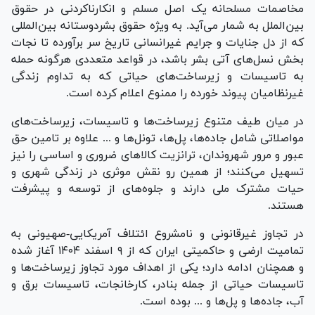
مخاصمات مسلحانه یک اصل مسلم و انکارناکردنی در حقوق
بین‌الملل به شمار می‌­آید. به ویژه حقوق بشردوستانه بین‌­المللی
که از دل جنایات و جرایم غیرانسانی تاریخ سر برآورده تا نجات‌
بخش نسل­‌های آتی بشر باشد، در قواعد متعددی هرگونه حمله
به تاسیسات و زیرساخت‌­های حیاتی که به تداوم زندگی
غیرنظامیان پیوند خورده را ممنوع اعلام کرده است.
در میان طیف متنوع زیرساخت­‌ها و تاسیسات، زیرساخت‌­های
مواصلاتی شامل جاده­‌ها، پل‌‌ها، تونل‌­ها و ... علاوه بر تامین حق
عبور و مرور شهروندان، ترانزیت کالا‌های ضروری و اساسی را نیز
تسهیل می‌‌کنند؛ از همین رو نقش موثری در زندگی شهری و
حیات مشترک ملی دارند و جلوه‌ه­ای از توسعه و پیشرفت
هستند.
در تجاوز غیرقانونی و نامشروع ائتلاف آمریکایی-صهیونی به
تمامیت ارضی و حاکمیتی ایران که از ۹ اسفند ۱۴۰۴ آغاز شده
و همچنان ادامه دارد؛ یکی از اهداف مورد تجاوز زیرساخت­‌ها و
تاسیسات حیاتی از جمله بنادر، کارخانجات، تاسیسات برق و
آب، جاده‌­ها و پل‌­ها و ... بوده است.