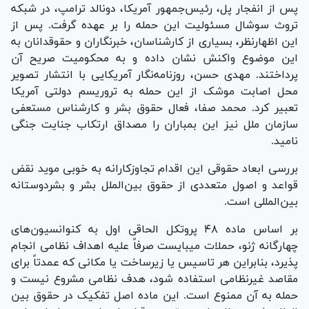
پس از انفجار پل، رئیس‌جمهور آمریکا، دونالد ترامپ، در شبکه
تروث سوشال مسئولیت این حمله را بر عهده گرفت. پس از
این اظهارنظر، بسیاری از کارشناسان، خبرنگاران و حقوق­دانان به
این موضوع واکنش نشان داده و به محکومیت صریح آن
پرداختند. مهدی حسن، روزنامه‌نگار آمریکایی با انتشار تصویر
محل اصابت موشک از این حمله به تروریسم دولتی آمریکا
تعبیر کرد. محمد صفا، فعال حقوق بشر و کارشناس مستعفی
سازمان ملل نیز این بمباران را مصداق ارتکاب جنایت جنگی
نامید.
بررسی ابعاد حقوقی این اقدام تجاوزکارانه به خوبی موید نقض
قواعد و اصول متعددی از حقوق بین­‌الملل بشر و بشردوستانه
بین‌­المللی است.
بر اساس ماده ۴۸ پروتکل الحاقی اول به کنوانسیون­‌های
چهارگانه ژنو، حملات می­بایست صرفاً علیه اهداف نظامی انجام
پذیرد، بنابراین هر تاسیس یا زیرساخت یا مکانی که عمدتاً برای
مقاصد غیرنظامی استفاده شود، هدف نظامی مشروع نیست و
حمله به آن ممنوع است. این ماده اصل تفکیک در حقوق بین­‌