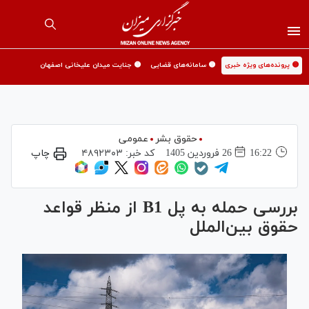
🟡 پرونده‌های ویژه خبری
🟡 سامانه‌های قضایی
🟡 جنایت میدان علیخانی اصفهان
حقوق بشر
عمومی
16:22
26 فروردين 1405
کد خبر:
۴۸۹۲۳۰۳
چاپ
بررسی حمله به پل B1 از منظر قواعد
حقوق بین‌الملل