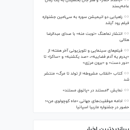
«بامداد خمار» و هنر جان بخشیدن به یک رمان
عامه‌پسند
راهیابی دو انیمیشن سوره به سی‌امین جشنواره
فیلم رود آیلند
انتشار نماهنگ «نوبت منه» با صدای عبدالرضا
هلالی
فیلم‌های سینمایی و تلویزیونی آخر هفته؛ از
«پدرم یه آدم فضاییه»، «صد یکشنبه» و «ساکرا» تا
«دور دست» و «برون مرزی»
کتاب «انقلاب مشروطه؛ از تولد تا مرگ» منتشر
شد
نمایش ۲مستند در «پاتوق مستند»
ادامه موفقیت‌های جهانی «ماه کوچولوی من»؛
حضور در جشنواره ماربیا اسپانیا
پربازدیدترین اخبار