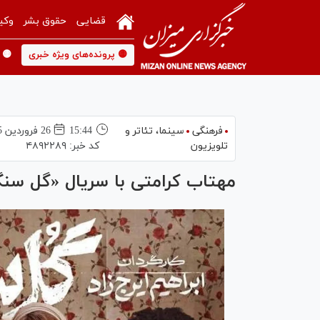
قضایی
حقوق بشر
وکی
🟡 پرونده‌های ویژه خبری
🟡 
فرهنگی
سینما،‌ تئاتر و
15:44
26 فروردين 1405
تلویزیون
کد خبر:
۴۸۹۲۲۸۹
مهتاب کرامتی با سریال «گل سن