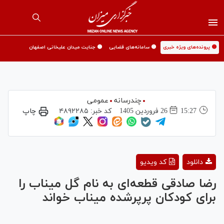
🟡 پرونده‌های ویژه خبری
🟡 سامانه‌های قضایی
🟡 جنایت میدان علیخانی اصفهان
چندرسانه
عمومی
15:27
26 فروردين 1405
کد خبر:
۴۸۹۲۲۸۵
چاپ
Play
دانلود
کد ویدیو
Video
رضا صادقی قطعه‌ای به نام گل میناب را
برای کودکان پرپرشده میناب خواند