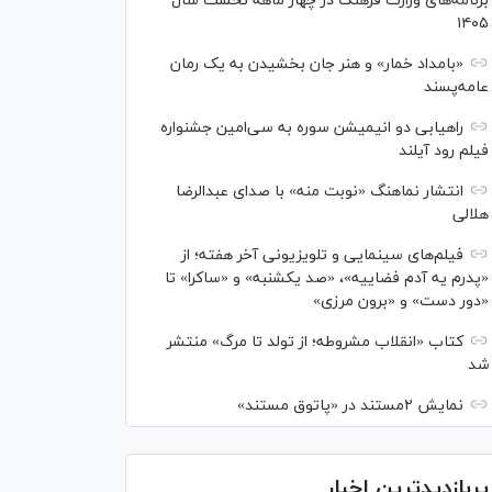
برنامه‌های وزارت فرهنگ در چهار ماهه نخست سال
۱۴۰۵
«بامداد خمار» و هنر جان بخشیدن به یک رمان
عامه‌پسند
راهیابی دو انیمیشن سوره به سی‌امین جشنواره
فیلم رود آیلند
انتشار نماهنگ «نوبت منه» با صدای عبدالرضا
هلالی
فیلم‌های سینمایی و تلویزیونی آخر هفته؛ از
«پدرم یه آدم فضاییه»، «صد یکشنبه» و «ساکرا» تا
«دور دست» و «برون مرزی»
کتاب «انقلاب مشروطه؛ از تولد تا مرگ» منتشر
شد
نمایش ۲مستند در «پاتوق مستند»
پربازدیدترین اخبار