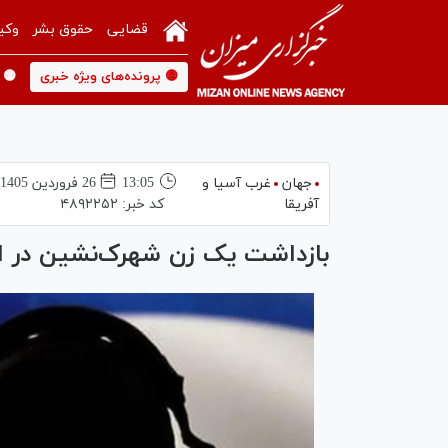
قضایی
حقوق بشر
وکی
🟡 پرونده‌های ویژه خبری
🟡 
جهان
غرب آسیا و
13:05
26 فروردين 1405
آفریقا
کد خبر:
۴۸۹۲۲۵۲
بازداشت یک زن شهرک‌نشین در ا