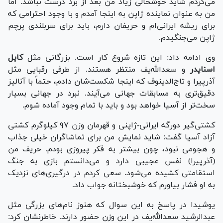
می‌کردم شاید خوشحالی زیاد من بعد از برد درست نباشد. اما
من به عنوان نماینده ژاپن به اینجا آمدم و با وجود احترامی که
برای ریشه ایرانی‌ام و حریفان دارم، باید برای سربلندی پرچم
ژاپن می‌جنگیدم.
وی ادامه داد: این تازه شروع کار است. بزرگانی مثل
کایل
اسنایدر
و سعدالله‌یف منتظر هستند. از طرفی رقبایی مثل
آذرپیرا و تاج‌الدینوف که اینجا شکست‌شان دادم، حتماً با آنالیز
دقیق‌تری به مسابقات جهانی می‌آیند. نبرد در جهانی بسیار
سخت‌تر از آسیا خواهد بود و باید با تمام وجود آماده شوم.
کشتی‌گیر دورگه ایرانی-ژاپنی و قهرمان وزن ۹۷ کیلوگرم کشتی
آزاد آسیا گفت: شاید نمایش من برای تماشاگران خیلی جذاب
و هجومی نبود، چون بیشتر به فکر پیروزی بودم. حریف من
(آذرپیرا) نفس عجیبی دارد و می‌دانستم بازی به جنگ
استقامتی کشیده می‌شود. سعی کردم در درگیری‌های نزدیک
به او فشار بیاورم که خوشبختانه جواب داد.
یوشیدا در پاسخ به این سوال که هنوز نام‌های بزرگی مثل
عبدالرشید سعدالله‌یف در این وزن حضور دارند. خاطرنشان کرد: