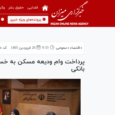
قضایی
حقوق بشر
وکی
🟡 پرونده‌های ویژه خبری
🟡 
اقتصاد
عمومی
9:33
26 فروردين 1405
کد خ
پرداخت وام ودیعه مسکن به خسا
بانکی