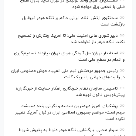
معتمدیان: هیچ واحد تولیدی در تهران نباید بدون اطلاع
قبلی با قطعی برق مواجه شود
سخنگوی ارتش: نظم ایرانی حاکم بر تنگه هرمز غیرقابل
بازگشت است
دبیر شورای عالی امنیت ملی: تا آمریکا رفتارش را تصحیح
نکند، تنگه هرمز باز نخواهد شد
استاندار تهران: حل آلودگی هوای تهران نیازمند تصمیم‌گیری
و اقدام در سطح ملی است
رئیس جمهور درخشش تیم ملی المپیاد هوش مصنوعی ایران
در رقابت‌های جهانی را تبریک گفت
تاسیس سازمان نظام خبرنگاری راهکار حمایت از خبرنگاران؛
پیش‌نویس قانون تهیه شد
پزشکیان: امروز مهمترین دغدغه و نگرانی بنده معیشت
مردم است/ مواضع جمهوری اسلامی ایران در قبال آمریکا تغییر
نکرده است
سردار محبی: بازگشایی تنگه هرمز منوط به پذیرش شروط