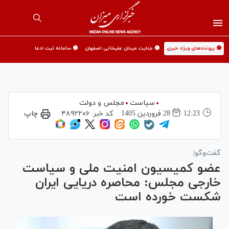
🟡 پرونده‌های ویژه خبری
🟡 جنایت میدان علیخانی اصفهان
🟡 سامانه ثبت ادعا
سیاست
مجلس و دولت
12:23
28 فروردين 1405
کد خبر:
۴۸۹۲۲۰۶
چاپ
گفت‌وگو|
عضو کمیسیون امنیت ملی و سیاست
خارجی مجلس: محاصره دریایی ایران
شکست خورده است