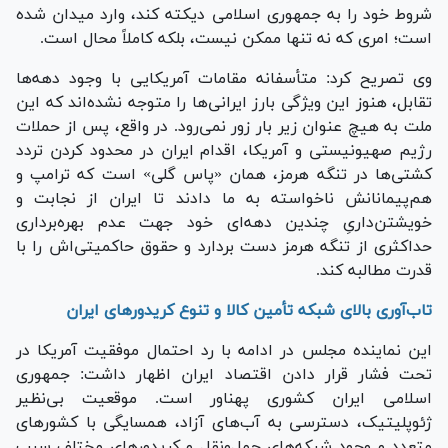
شروط خود را به جمهوری اسلامی دیکته کند، وارد میدان شده
است؛ امری که نه تنها ممکن نیست، بلکه کاملاً محال است.
وی تصریح کرد: متأسفانه مقامات آمریکایی با وجود دهه‌ها
تقابل، هنوز این ویژگی بارز ایرانی‌ها را متوجه نشده‌اند که این
ملت به هیچ عنوان زیر بار زور نمی‌رود. در واقع، پس از حملات
رژیم صهیونیستی و آمریکا، اقدام ایران در محدود کردن تردد
کشتی‌ها در تنگه هرمز، همان «پاس گلی» است که ترامپ و
هم‌پیمانانش ناخواسته به ما دادند تا ایران از نجابت و
خویشتن‌داریِ چندین دهه‌ای خود جهت عدم بهره‌برداری
حداکثری از تنگه هرمز دست بردارد و حقوق حاکمیتی‌اش را با
قدرت مطالبه کند.
تاب‌آوری بالای شبکه تأمین کالا و تنوع کریدورهای ایران
این نماینده مجلس در ادامه با رد احتمال موفقیت آمریکا در
تحت فشار قرار دادن اقتصاد ایران اظهار داشت: جمهوری
اسلامی ایران کشوری پهناور است. موقعیت بی‌نظیر
ژئوپلیتیک، دسترسی به آب‌های آزاد، همسایگی با کشورهای
متعدد و وجود شبکه‌های حمل‌ونقل و کریدورهای مختلف سبب