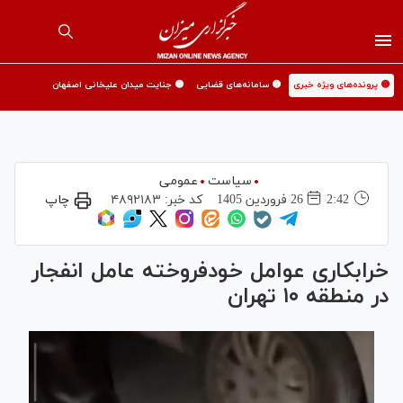
🟡 پرونده‌های ویژه خبری
🟡 سامانه‌های قضایی
🟡 جنایت میدان علیخانی اصفهان
سیاست
عمومی
2:42
26 فروردين 1405
کد خبر:
۴۸۹۲۱۸۳
چاپ
خرابکاری عوامل خود‌فروخته عامل انفجار
در منطقه ۱۰ تهران