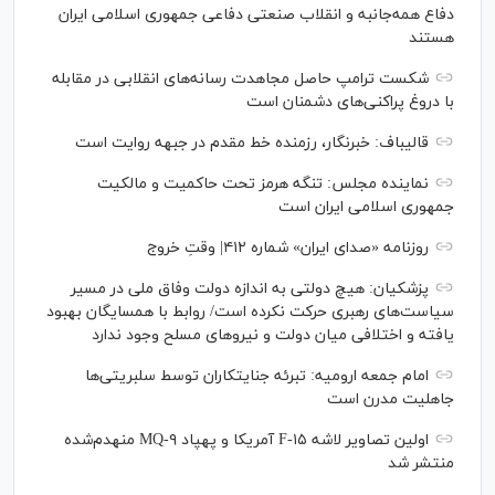
دفاع همه‌جانبه و انقلاب صنعتی دفاعی جمهوری اسلامی ایران
هستند
شکست ترامپ حاصل مجاهدت رسانه‌های انقلابی در مقابله
با دروغ پراکنی‌های دشمنان است
قالیباف: خبرنگار، رزمنده خط مقدم در جبهه روایت است
نماینده مجلس: تنگه هرمز تحت حاکمیت و مالکیت
جمهوری اسلامی ایران است
روزنامه «صدای ایران» شماره ۴۱۲| وقتِ خروج
پزشکیان: هیچ دولتی به اندازه دولت وفاق ملی در مسیر
سیاست‌های رهبری حرکت نکرده است/ روابط با همسایگان بهبود
یافته و اختلافی میان دولت و نیروهای مسلح وجود ندارد
امام جمعه ارومیه: تبرئه جنایتکاران توسط سلبریتی‌ها
جاهلیت مدرن است
اولین تصاویر لاشه F-۱۵ آمریکا و پهپاد MQ-۹ منهدم‌شده
منتشر شد