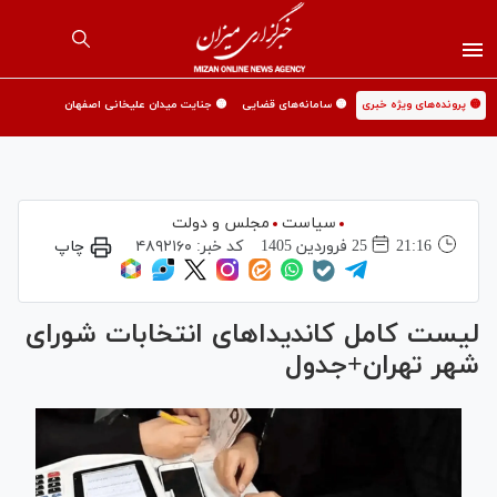
🟡 پرونده‌های ویژه خبری
🟡 سامانه‌های قضایی
🟡 جنایت میدان علیخانی اصفهان
سیاست
مجلس و دولت
21:16
25 فروردين 1405
کد خبر:
۴۸۹۲۱۶۰
چاپ
لیست کامل کاندیدا‌های انتخابات شورای
شهر تهران+جدول