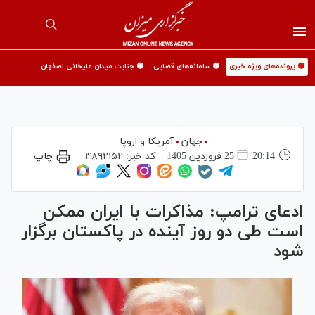
🟡 پرونده‌های ویژه خبری
🟡 سامانه‌های قضایی
🟡 جنایت میدان علیخانی اصفهان
جهان
آمریکا و اروپا
20:14
25 فروردين 1405
کد خبر:
۴۸۹۲۱۵۲
چاپ
ادعای ترامپ: مذاکرات با ایران ممکن
است طی دو روز آینده در پاکستان برگزار
شود