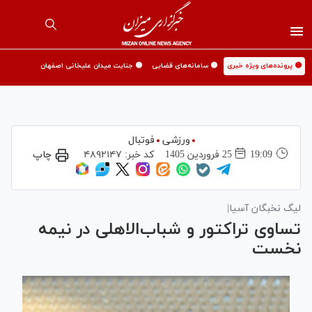
🟡 پرونده‌های ویژه خبری
🟡 سامانه‌های قضایی
🟡 جنایت میدان علیخانی اصفهان
ورزشی
فوتبال
19:09
25 فروردين 1405
کد خبر:
۴۸۹۲۱۴۷
چاپ
لیگ نخبگان آسیا|
تساوی تراکتور و شباب‌الاهلی در نیمه
نخست