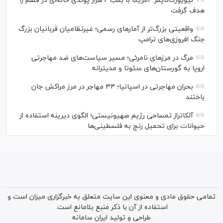
نیویورک‌تایمز: آمریکا با بمب ۲ هزار پوندی خانه‌ای در قشم را
هدف گرفت
واقعیتی بزرگ‌تر از آمار‌های رسمی؛ غیرنظامیان قربانیان بزرگ
جنگ افروزی‌های ترامپ
مرگ در مرز‌های نامرئی؛ مسیر سیاست‌های ضد مهاجرتی
اروپا به گورستان‌های سئوتا و مدیترانه
بحران مهاجرتی در اسپانیا؛ ۳۴ مهاجر در مرز مراکش جان
باختند
آلکاتراز تمساحی رژیم صهیونیستی؛ الگوی دیرینه استفاده از
حیوانات برای تحمیل رنج به فلسطینی‌ها
تمامی حقوق مادی و معنوی این سایت متعلق به خبرگزاری میزان است و
استفاده از آن با ذکر منبع بلامانع است.
طراحی و تولید
ایران سامانه