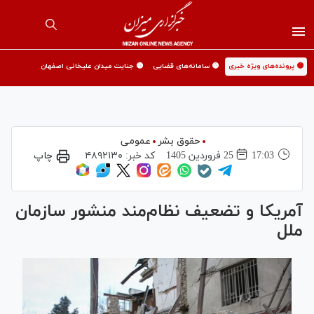
🟡 پرونده‌های ویژه خبری
🟡 سامانه‌های قضایی
🟡 جنایت میدان علیخانی اصفهان
حقوق بشر
عمومی
17:03
25 فروردين 1405
کد خبر:
۴۸۹۲۱۳۰
چاپ
آمریکا و تضعیف نظام‌مند منشور سازمان
ملل