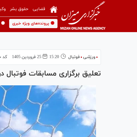
قضایی
حقوق بشر
وکی
🟡 پرونده‌های ویژه خبری
🟡 
ورزشی
فوتبال
15:20
25 فروردين 1405
کد خ
تعلیق برگزاری مسابقات فوتبال د