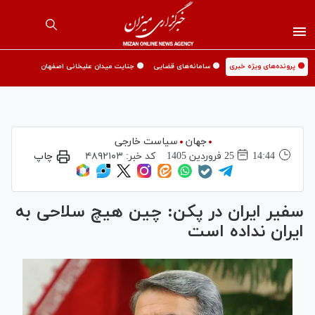
🟡 پرونده‌های ویژه خبری
🟡 سامانه‌های قضایی
🟡 جنایت میدان علیخانی اصفهان
جهان
سیاست خارجی
14:44
25 فروردين 1405
کد خبر:
۴۸۹۲۱۰۳
چاپ
سفیر ایران در پکن: چین هیچ سلاحی به
ایران نداده است