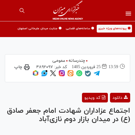
🟡 پرونده‌های ویژه خبری
🟡 سامانه‌های قضایی
🟡 جنایت میدان علیخانی اصفهان
چندرسانه
عمومی
13:59
25 فروردين 1405
کد خبر:
۴۸۹۲۰۹۷
چاپ
Play
دانلود
کد ویدیو
Video
اجتماع عزاداران شهادت امام جعفر صادق
(ع) در میدان بازار دوم نازی‌آباد