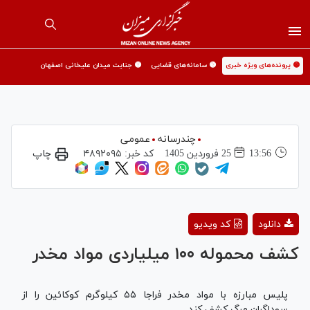
🟡 پرونده‌های ویژه خبری
🟡 سامانه‌های قضایی
🟡 جنایت میدان علیخانی اصفهان
چندرسانه
عمومی
13:56
25 فروردين 1405
کد خبر:
۴۸۹۲۰۹۵
چاپ
Play
دانلود
کد ویدیو
Video
کشف محموله ۱۰۰ میلیاردی مواد مخدر
پلیس مبارزه با مواد مخدر فراجا ۵۵ کیلوگرم کوکائین را از
سوداگران مرگ کشف کند.