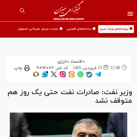
🟡 پرونده‌های ویژه خبری
🟡 سامانه‌های قضایی
🟡 جنایت میدان علیخانی اصفهان
اقتصاد
انرژی
12:08
25 فروردين 1405
کد خبر:
۴۸۹۲۰۷۲
چاپ
وزیر نفت: صادرات نفت حتی یک روز هم
متوقف نشد