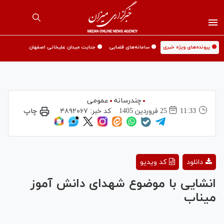
🟡 پرونده‌های ویژه خبری
🟡 سامانه‌های قضایی
🟡 جنایت میدان علیخانی اصفهان
چندرسانه
عمومی
11:33
25 فروردين 1405
کد خبر:
۴۸۹۲۰۶۷
چاپ
Play
دانلود
کد ویدیو
Video
انشایی با موضوع شهدای دانش آموز
میناب