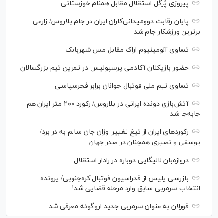
پیروزی پُرگل استقلال مقابل همنام خوزستانی
پایان رقابت دوومیدانی‌کاران ایران در جام بلاروس/ زارعی
برترین ورزشکار جام شد
تساوی آلومینیوم اراک مقابل مس شهربابک
حضور بازیکنان آکادمی پرسپولیس در تمرین تیم بزرگسالان
تساوی تیم ملی فوتبال جوانان برابر فجرسپاسی
آتش‌بازی دونده ایرانی در بلاروس/ رکورد ۲۰۰ متر ایران هم
جابه‌جا شد
رکورد‌های ایران از تیغ تغییر اوزان جان سالم به در برد/
یوسفی و نصیری همچنان در صدر جهان
دروازه‌بان لالیگایی دوباره در رادار استقلال
بازرسی پلیس از فدراسیون فوتبال کره‌جنوبی/ پرونده
انتخاب سرمربی سابق وارد مرحله قضایی شد!
فورلان به عنوان سرمربی جدید اروگوئه معرفی شد