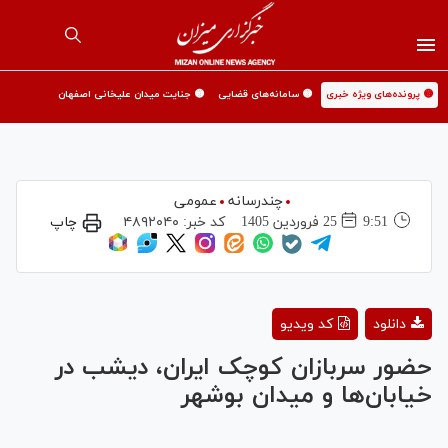
🟡 پرونده‌های ویژه خبری
🟡 سامانه‌های قضایی
🟡 جنایت میدان علیخانی اصفهان
چندرسانه
عمومی
9:51
25 فروردين 1405
کد خبر:
۴۸۹۲۰۴۰
چاپ
Play
دانلود
کد ویدیو
Video
حضور سربازان کوچک ایران، دیشب در
خیابان‌ها و میدان بوشهر