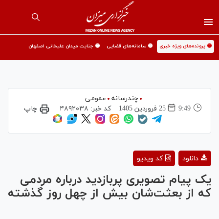
🟡 پرونده‌های ویژه خبری
🟡 سامانه‌های قضایی
🟡 جنایت میدان علیخانی اصفهان
چندرسانه
عمومی
9:49
25 فروردين 1405
کد خبر:
۴۸۹۲۰۳۸
چاپ
Play
دانلود
کد ویدیو
Video
یک پیام تصویری پربازدید درباره مردمی
که از بعثت‌شان بیش از چهل روز گذشته