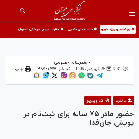
🟡 پرونده‌های ویژه خبری
🟡 سامانه‌های قضایی
🟡 جنایت میدان علیخانی اصفهان
چندرسانه
عمومی
9:31
25 فروردين 1405
کد خبر:
۴۸۹۲۰۳۳
چاپ
Play
دانلود
کد ویدیو
Video
حضور مادر ۷۵ ساله برای ثبت‌نام در
پویش جان‌فدا