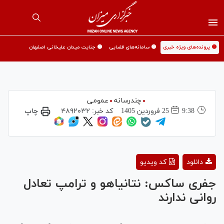
🟡 پرونده‌های ویژه خبری
🟡 سامانه‌های قضایی
🟡 جنایت میدان علیخانی اصفهان
چندرسانه
عمومی
9:38
25 فروردين 1405
کد خبر:
۴۸۹۲۰۳۲
چاپ
Play
دانلود
کد ویدیو
Video
جفری ساکس: نتانیاهو و ترامپ تعادل
روانی ندارند