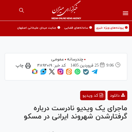
🟡 پرونده‌های ویژه خبری
🟡 سامانه‌های قضایی
🟡 جنایت میدان علیخانی اصفهان
چندرسانه
عمومی
9:06
25 فروردين 1405
کد خبر:
۴۸۹۲۰۱۹
چاپ
Play
دانلود
کد ویدیو
Video
ماجرای یک ویدیو نادرست درباره
گرفتارشدن شهروند ایرانی در مسکو