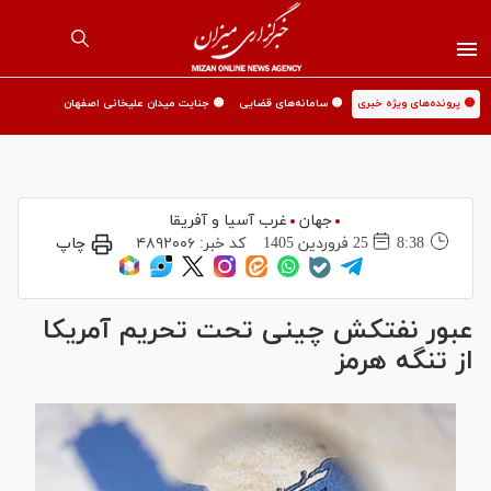
🟡 پرونده‌های ویژه خبری
🟡 سامانه‌های قضایی
🟡 جنایت میدان علیخانی اصفهان
جهان
غرب آسیا و آفریقا
8:38
25 فروردين 1405
کد خبر:
۴۸۹۲۰۰۶
چاپ
عبور نفتکش چینی‌ تحت تحریم آمریکا
از تنگه هرمز